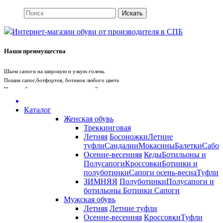
Интернет-магазин обуви от производителя в СПБ
Наши преимущества
Шьем сапоги на широкую и узкую голень
Пошив сапог,ботфортов, ботинок любого цвета
Пошив обуви вручную с учетом вашей стопы
Пошив сумки под обувь
Whatsapp
+79675719880
Telegram +79675719880
Каталог
Женская обувь
Треккинговая
Служба поддержки
Летняя
Босоножки
Летние
туфли
Сандалии
Мокасины
Балетки
Сабо
Санкт-Петербург
Осенне-весенняя
Кеды
Ботильоны и
Полусапоги
Кроссовки
Ботинки и
полуботинки
Сапоги осень-весна
Туфли
+7 (812) 981-56-99
ЗИМНЯЯ
Полуботинки
Полусапоги и
ботильоны
Ботинки
Сапоги
Мужская обувь
Летняя
Летние туфли
Осенне-весенняя
Кроссовки
Туфли