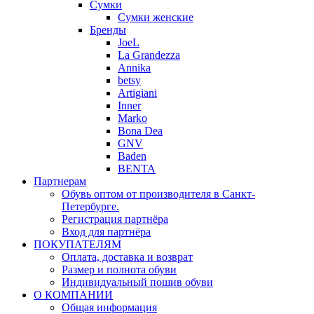
Сумки
Сумки женские
Бренды
JoeL
La Grandezza
Annika
betsy
Artigiani
Inner
Marko
Bona Dea
GNV
Baden
BENTA
Партнерам
Обувь оптом от производителя в Санкт-
Петербурге.
Регистрация партнёра
Вход для партнёра
ПОКУПАТЕЛЯМ
Оплата, доставка и возврат
Размер и полнота обуви
Индивидуальный пошив обуви
О КОМПАНИИ
Общая информация