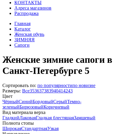
КОНТАКТЫ
Адреса магазинов
Распродажа
Главная
Каталог
Женская обувь
ЗИМНЯЯ
Сапоги
Женские зимние сапоги в
Санкт-Петербурге 5
Сортировать по:
по популярности
по новизне
Размеры:
Все
35
36
37
38
39
40
41
42
43
Цвет
Чёрный
Синий
Бордовый
Серый
Темно-
зеленый
Бирюзовый
Коричневый
Вид материала верха
Гладкий
Лаковая
Гладкая блестящая
Замшевый
Полнота стопы
Широкая
Стандартная
Узкая
Направление