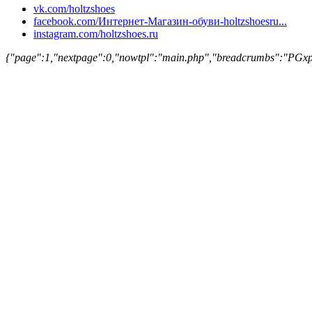
vk.com/holtzshoes
facebook.com/Интернет-Магазин-обуви-holtzshoesru...
instagram.com/holtzshoes.ru
{"page":1,"nextpage":0,"nowtpl":"main.php","breadcru