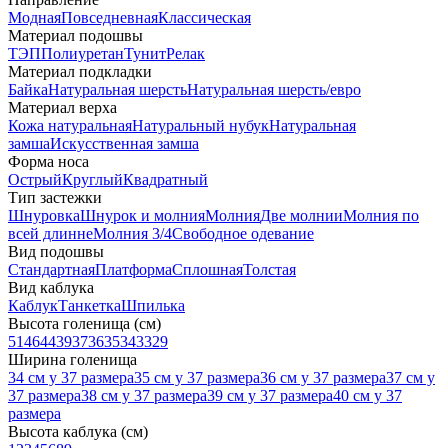
Модная
Повседневная
Классическая
Материал подошвы
ТЭП
Полиуретан
Тунит
Релак
Материал подкладки
Байка
Натуральная шерсть
Натуральная шерсть/евро
Материал верха
Кожа натуральная
Натуральный нубук
Натуральная
замша
Искусственная замша
Форма носа
Острый
Круглый
Квадратный
Тип застежки
Шнуровка
Шнурок и молния
Молния
Две молнии
Молния по
всей длинне
Молния 3/4
Свободное одевание
Вид подошвы
Стандартная
Платформа
Сплошная
Толстая
Вид каблука
Каблук
Танкетка
Шпилька
Высота голенища (см)
51
46
44
39
37
36
35
34
33
29
Ширина голенища
34 см у 37 размера
35 см у 37 размера
36 см у 37 размера
37 см у
37 размера
38 см у 37 размера
39 см у 37 размера
40 см у 37
размера
Высота каблука (см)