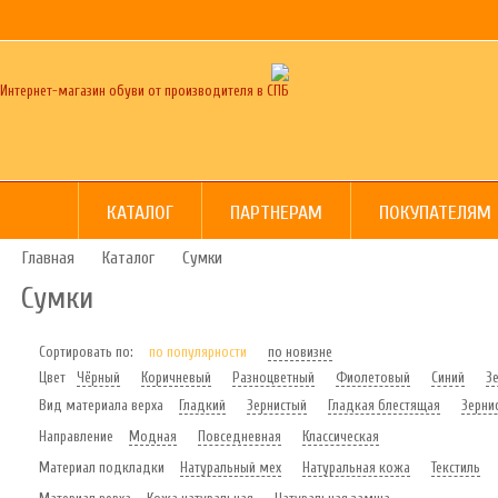
Интернет-магазин обуви от производителя в СПБ
КАТАЛОГ
ПАРТНЕРАМ
ПОКУПАТЕЛЯМ
Главная
Каталог
Сумки
Сумки
Сортировать по:
по популярности
по новизне
Цвет
Чёрный
Коричневый
Разноцветный
Фиолетовый
Синий
З
Вид материала верха
Гладкий
Зернистый
Гладкая блестящая
Зерни
Направление
Модная
Повседневная
Классическая
Материал подкладки
Натуральный мех
Натуральная кожа
Текстиль