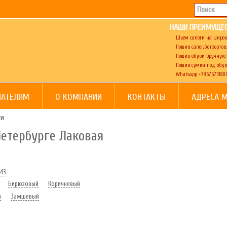
НАШИ ПРЕИМУЩЕ
Шьем сапоги на широк
Пошив сапог,ботфортов
Пошив обуви вручную 
Пошив сумки под обув
Whatsapp
+7967571988
ПАТЕЛЯМ
О КОМПАНИИ
КОНТАКТЫ
АДРЕСА 
ги
Петербурге Лаковая
43
Бирюзовый
Коричневый
я
Замшевый