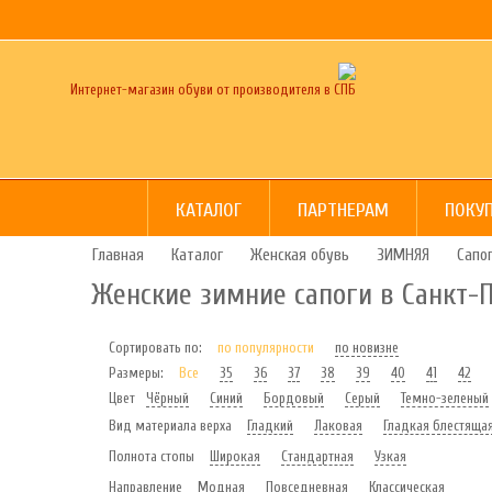
Интернет-магазин обуви от производителя в СПБ
КАТАЛОГ
ПАРТНЕРАМ
ПОКУ
Главная
Каталог
Женская обувь
ЗИМНЯЯ
Сапо
Женские зимние сапоги в Санкт-
Сортировать по:
по популярности
по новизне
Размеры:
Все
35
36
37
38
39
40
41
42
Цвет
Чёрный
Синий
Бордовый
Серый
Темно-зеленый
Вид материала верха
Гладкий
Лаковая
Гладкая блестяща
Полнота стопы
Широкая
Стандартная
Узкая
Направление
Модная
Повседневная
Классическая