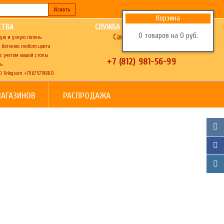
Корзина
СТВА
СЛУЖБА ПОДДЕРЖКИ
0
товаров
на
0
руб.
Санкт-Петербург
ую и узкую голень
, ботинок любого цвета
с учетом вашей стопы
+7 (812) 981-56-99
ь
0
Telegram +79675719880
МАГАЗИНОВ
РАСПРОДАЖА