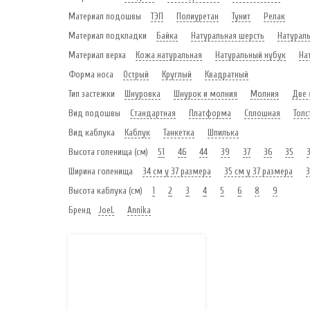
Материал подошвы
ТЭП
Полиуретан
Тунит
Релак
Материал подкладки
Байка
Натуральная шерсть
Натурал
Материал верха
Кожа натуральная
Натуральный нубук
На
Форма носа
Острый
Круглый
Квадратный
Тип застежки
Шнуровка
Шнурок и молния
Молния
Две 
Вид подошвы
Стандартная
Платформа
Сплошная
Толс
Вид каблука
Каблук
Танкетка
Шпилька
Высота голенища (см)
51
46
44
39
37
36
35
Ширина голенища
34 см у 37 размера
35 см у 37 размера
3
Высота каблука (см)
1
2
3
4
5
6
8
9
Бренд
JoeL
Annika