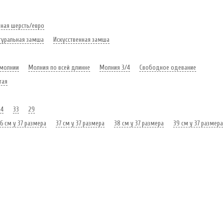
ьная шерсть/евро
туральная замша
Искусственная замша
молнии
Молния по всей длинне
Молния 3/4
Свободное одевание
тая
34
33
29
6 см у 37 размера
37 см у 37 размера
38 см у 37 размера
39 см у 37 размера