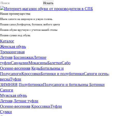
Интернет-магазин обуви от производителя в СПБ
Наши преимущества
Шьем сапоги на широкую и узкую голень
Пошив сапог,ботфортов, ботинок любого цвета
Пошив обуви вручную с учетом вашей стопы
Пошив сумки под обувь
Каталог
Whatsapp
+79675719880
Telegram +79675719880
Женская обувь
Служба поддержки
Треккинговая
Санкт-Петербург
Летняя
Босоножки
Летние
туфли
Сандалии
Мокасины
Балетки
Сабо
+7 (812) 981-56-99
Осенне-весенняя
Кеды
Ботильоны и
Полусапоги
Кроссовки
Ботинки и полуботинки
Сапоги осень-
весна
Туфли
ЗИМНЯЯ
Полуботинки
Полусапоги и ботильоны
Ботинки
Сапоги
Мужская обувь
Летняя
Летние туфли
Осенне-весенняя
Кроссовки
Туфли
Сумки