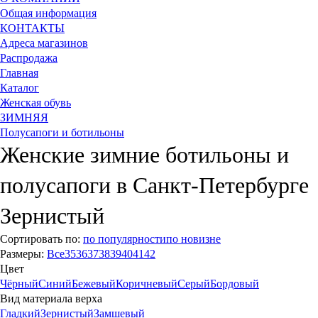
Общая информация
КОНТАКТЫ
Адреса магазинов
Распродажа
Главная
Каталог
Женская обувь
ЗИМНЯЯ
Полусапоги и ботильоны
Женские зимние ботильоны и
полусапоги в Санкт-Петербурге
Зернистый
Сортировать по:
по популярности
по новизне
Размеры:
Все
35
36
37
38
39
40
41
42
Цвет
Чёрный
Синий
Бежевый
Коричневый
Серый
Бордовый
Вид материала верха
Гладкий
Зернистый
Замшевый