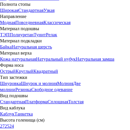
Полнота стопы
Широкая
Стандартная
Узкая
Направление
Модная
Повседневная
Классическая
Материал подошвы
ТЭП
Полиуретан
Тунит
Релак
Материал подкладки
Байка
Натуральная шерсть
Материал верха
Кожа натуральная
Натуральный нубук
Натуральная замша
Форма носа
Острый
Круглый
Квадратный
Тип застежки
Шнуровка
Шнурок и молния
Молния
Две
молнии
Резинка
Свободное одевание
Вид подошвы
Стандартная
Платформа
Сплошная
Толстая
Вид каблука
Каблук
Танкетка
Высота голенища (см)
27
25
24