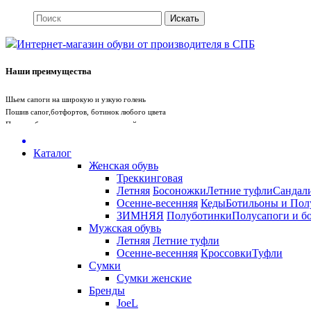
Интернет-магазин обуви от производителя в СПБ
Наши преимущества
Шьем сапоги на широкую и узкую голень
Пошив сапог,ботфортов, ботинок любого цвета
Пошив обуви вручную с учетом вашей стопы
Пошив сумки под обувь
Whatsapp
+79675719880
Telegram +79675719880
Каталог
Женская обувь
Треккинговая
Служба поддержки
Летняя
Босоножки
Летние туфли
Сандал
Осенне-весенняя
Кеды
Ботильоны и Пол
Санкт-Петербург
ЗИМНЯЯ
Полуботинки
Полусапоги и б
Мужская обувь
Летняя
Летние туфли
+7 (812) 981-56-99
Осенне-весенняя
Кроссовки
Туфли
Сумки
Сумки женские
Бренды
JoeL