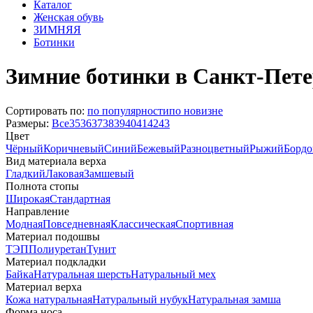
Каталог
Женская обувь
ЗИМНЯЯ
Ботинки
Зимние ботинки в Санкт-Пет
Сортировать по:
по популярности
по новизне
Размеры:
Все
35
36
37
38
39
40
41
42
43
Цвет
Чёрный
Коричневый
Синий
Бежевый
Разноцветный
Рыжий
Борд
Вид материала верха
Гладкий
Лаковая
Замшевый
Полнота стопы
Широкая
Стандартная
Направление
Модная
Повседневная
Классическая
Спортивная
Материал подошвы
ТЭП
Полиуретан
Тунит
Материал подкладки
Байка
Натуральная шерсть
Натуральный мех
Материал верха
Кожа натуральная
Натуральный нубук
Натуральная замша
Форма носа