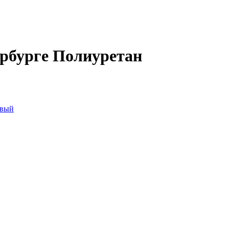
ербурге Полиуретан
овый