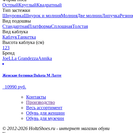
Острый
Круглый
Квадратный
Тип застежки
Шнуровка
Шнурок и молния
Молния
Две молнии
Липучка
Резин
Вид подошвы
Стандартная
Платформа
Сплошная
Толстая
Вид каблука
Каблук
Танкетка
Высота каблука (см)
1
2
3
Бренд
JoeL
La Grandezza
Annika
Женские ботинки Dakota М Латте
10990 руб.
Контакты
Производство
Весь ассортимент
Обувь для женщин
Обувь для мужчин
© 2012-2026 HoltzShoes.ru - интернет магазин обуви