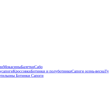
ии
Мокасины
Балетки
Сабо
усапоги
Кроссовки
Ботинки и полуботинки
Сапоги осень-весна
Ту
отильоны
Ботинки
Сапоги