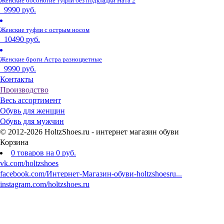
Женские босоногие туфли без подкладки Ната 2
9990 руб.
Женские туфли с острым носом
10490 руб.
Женские броги Астра разноцветные
9990 руб.
Контакты
Производство
Весь ассортимент
Обувь для женщин
Обувь для мужчин
© 2012-2026 HoltzShoes.ru - интернет магазин обуви
Корзина
0
товаров
на
0
руб.
vk.com/holtzshoes
facebook.com/Интернет-Магазин-обуви-holtzshoesru...
instagram.com/holtzshoes.ru