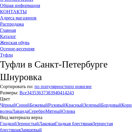
Общая информация
КОНТАКТЫ
Адреса магазинов
Распродажа
Главная
Каталог
Женская обувь
Осенне-весенняя
Туфли
Туфли в Санкт-Петербурге
Шнуровка
Сортировать по:
по популярности
по новизне
Размеры:
Все
34
35
36
37
38
39
40
41
42
43
Цвет
Чёрный
Синий
Бежевый
Розовый
Красный
Зеленый
Бордовый
Кори
волна
Лаванда
Серебро
Мятный
Олива
Вид материала верха
Гладкий
Зернистый
Лаковая
Гладкая блестящая
Зернистая
блестящая
Замшевый