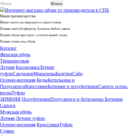
Интернет-магазин обуви от производителя в СПБ
Наши преимущества
Шьем сапоги на широкую и узкую голень
Пошив сапог,ботфортов, ботинок любого цвета
Пошив обуви вручную с учетом вашей стопы
Пошив сумки под обувь
Каталог
Whatsapp
+79675719880
Telegram +79675719880
Женская обувь
Служба поддержки
Треккинговая
Санкт-Петербург
Летняя
Босоножки
Летние
туфли
Сандалии
Мокасины
Балетки
Сабо
+7 (812) 981-56-99
Осенне-весенняя
Кеды
Ботильоны и
Полусапоги
Кроссовки
Ботинки и полуботинки
Сапоги осень-
весна
Туфли
ЗИМНЯЯ
Полуботинки
Полусапоги и ботильоны
Ботинки
Сапоги
Мужская обувь
Летняя
Летние туфли
Осенне-весенняя
Кроссовки
Туфли
Сумки