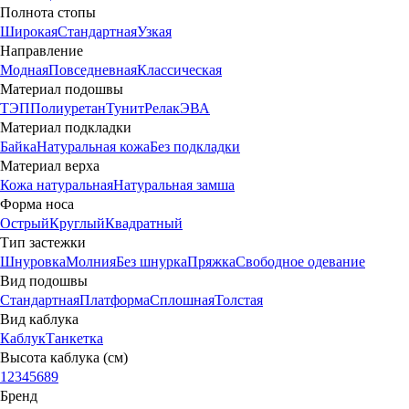
Полнота стопы
Широкая
Стандартная
Узкая
Направление
Модная
Повседневная
Классическая
Материал подошвы
ТЭП
Полиуретан
Тунит
Релак
ЭВА
Материал подкладки
Байка
Натуральная кожа
Без подкладки
Материал верха
Кожа натуральная
Натуральная замша
Форма носа
Острый
Круглый
Квадратный
Тип застежки
Шнуровка
Молния
Без шнурка
Пряжка
Свободное одевание
Вид подошвы
Стандартная
Платформа
Сплошная
Толстая
Вид каблука
Каблук
Танкетка
Высота каблука (см)
1
2
3
4
5
6
8
9
Бренд