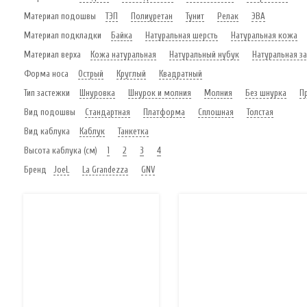
Материал подошвы
ТЭП
Полиуретан
Тунит
Релак
ЭВА
Материал подкладки
Байка
Натуральная шерсть
Натуральная кожа
Материал верха
Кожа натуральная
Натуральный нубук
Натуральная з
Форма носа
Острый
Круглый
Квадратный
Тип застежки
Шнуровка
Шнурок и молния
Молния
Без шнурка
П
Вид подошвы
Стандартная
Платформа
Сплошная
Толстая
Вид каблука
Каблук
Танкетка
Высота каблука (см)
1
2
3
4
Бренд
JoeL
La Grandezza
GNV