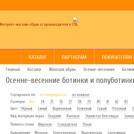
Интернет-магазин обуви от производителя в СПБ
КАТАЛОГ
ПАРТНЕРАМ
ПОКУПАТЕЛЯМ
Главная
Каталог
Женская обувь
Осенне-весенняя
Ботинк
Осенне-весенние ботинки и полуботинк
Сортировать по:
по популярности
по новизне
Размеры:
Все
34
35
36
37
38
39
40
41
42
43
Цвет
Чёрный
Синий
Коричневый
Бежевый
Серый
Розовый
З
Вид материала верха
Гладкий
Лаковая
Зернистая блестящая
Замш
Полнота стопы
Широкая
Стандартная
Узкая
Направление
Модная
Повседневная
Классическая
Спортивная