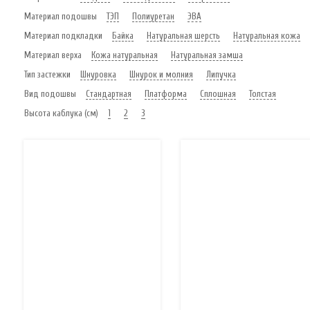
Материал подошвы
ТЭП
Полиуретан
ЭВА
Материал подкладки
Байка
Натуральная шерсть
Натуральная кожа
Материал верха
Кожа натуральная
Натуральная замша
Тип застежки
Шнуровка
Шнурок и молния
Липучка
Вид подошвы
Стандартная
Платформа
Сплошная
Толстая
Высота каблука (см)
1
2
3