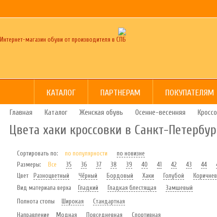
Интернет-магазин обуви от производителя в СПБ
КАТАЛОГ
ПАРТНЕРАМ
ПОКУПАТЕЛЯМ
Главная
Каталог
Женская обувь
Осенне-весенняя
Кроссо
Цвета хаки кроссовки в Санкт-Петербур
Сортировать по:
по популярности
по новизне
Размеры:
Все
35
36
37
38
39
40
41
42
43
44
Цвет
Разноцветный
Чёрный
Бордовый
Хаки
Голубой
Коричне
Вид материала верха
Гладкий
Гладкая блестящая
Замшевый
Полнота стопы
Широкая
Стандартная
Направление
Модная
Повседневная
Спортивная