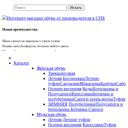
Интернет-магазин обуви от производителя в СПБ
Наши преимущества
Шьем сапоги на широкую и узкую голень
Пошив сапог,ботфортов, ботинок любого цвета
Пошив обуви вручную с учетом вашей стопы
Пошив сумки под обувь
Whatsapp
+79675719880
Telegram +79675719880
Каталог
Женская обувь
Треккинговая
Служба поддержки
Летняя
Босоножки
Летние
туфли
Сандалии
Мокасины
Балетки
Сабо
Санкт-Петербург
Осенне-весенняя
Кеды
Ботильоны и
Полусапоги
Кроссовки
Ботинки и
полуботинки
Сапоги осень-весна
Туфли
+7 (812) 981-56-99
ЗИМНЯЯ
Полуботинки
Полусапоги и
ботильоны
Ботинки
Сапоги
Мужская обувь
Летняя
Летние туфли
Осенне-весенняя
Кроссовки
Туфли