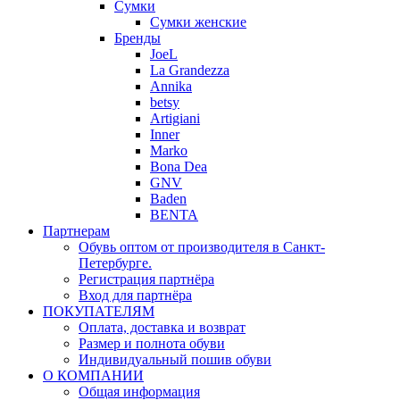
Сумки
Сумки женские
Бренды
JoeL
La Grandezza
Annika
betsy
Artigiani
Inner
Marko
Bona Dea
GNV
Baden
BENTA
Партнерам
Обувь оптом от производителя в Санкт-
Петербурге.
Регистрация партнёра
Вход для партнёра
ПОКУПАТЕЛЯМ
Оплата, доставка и возврат
Размер и полнота обуви
Индивидуальный пошив обуви
О КОМПАНИИ
Общая информация