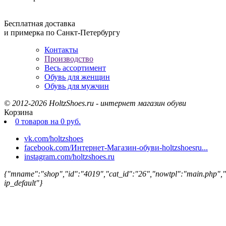
Бесплатная доставка
и примерка по Санкт-Петербургу
Контакты
Производство
Весь ассортимент
Обувь для женщин
Обувь для мужчин
© 2012-2026 HoltzShoes.ru - интернет магазин обуви
Корзина
0
товаров
на
0
руб.
vk.com/holtzshoes
facebook.com/Интернет-Магазин-обуви-holtzshoesru...
instagram.com/holtzshoes.ru
{"mname":"shop","id":"4019","cat_id":"26","nowtpl":"
ip_default"}