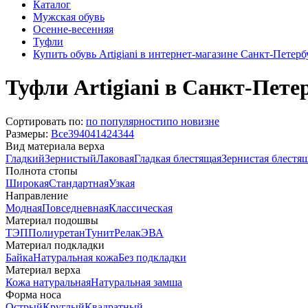
Каталог
Мужская обувь
Осенне-весенняя
Туфли
Купить обувь Artigiani в интернет-магазине Санкт-Петерб
Туфли Artigiani в Санкт-Пете
Сортировать по:
по популярности
по новизне
Размеры:
Все
39
40
41
42
43
44
Вид материала верха
Гладкий
Зернистый
Лаковая
Гладкая блестящая
Зернистая блестя
Полнота стопы
Широкая
Стандартная
Узкая
Направление
Модная
Повседневная
Классическая
Материал подошвы
ТЭП
Полиуретан
Тунит
Релак
ЭВА
Материал подкладки
Байка
Натуральная кожа
Без подкладки
Материал верха
Кожа натуральная
Натуральная замша
Форма носа
Острый
Круглый
Квадратный