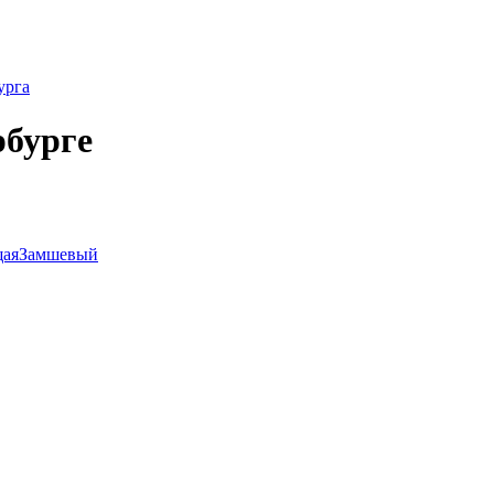
урга
рбурге
щая
Замшевый