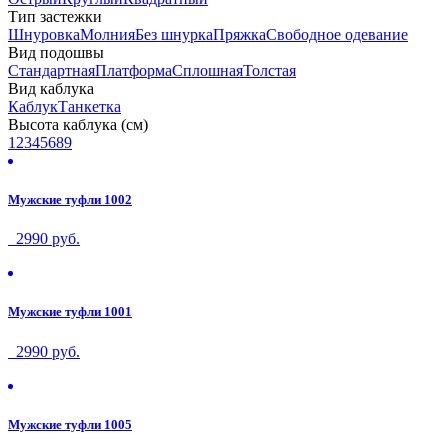
Тип застежки
Шнуровка
Молния
Без шнурка
Пряжка
Свободное одевание
Вид подошвы
Стандартная
Платформа
Сплошная
Толстая
Вид каблука
Каблук
Танкетка
Высота каблука (см)
1
2
3
4
5
6
8
9
Мужские туфли 1002
2990 руб.
Мужские туфли 1001
2990 руб.
Мужские туфли 1005