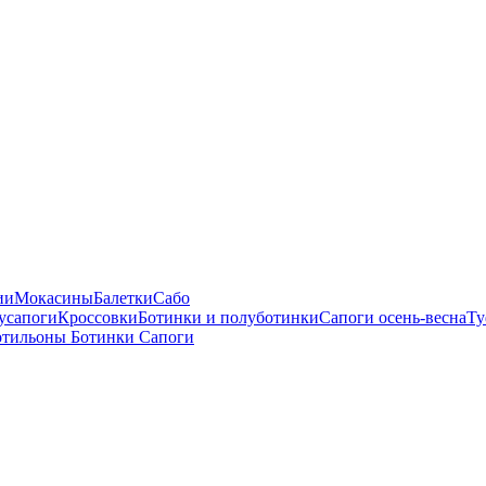
ии
Мокасины
Балетки
Сабо
усапоги
Кроссовки
Ботинки и полуботинки
Сапоги осень-весна
Ту
отильоны
Ботинки
Сапоги