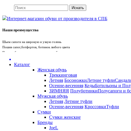
Интернет-магазин обуви от производителя в СПБ
Наши преимущества
Шьем сапоги на широкую и узкую голень
Пошив сапог,ботфортов, ботинок любого цвета
Пошив обуви вручную с учетом вашей стопы
Пошив сумки под обувь
Whatsapp
+79675719880
Telegram +79675719880
Каталог
Женская обувь
Треккинговая
Служба поддержки
Летняя
Босоножки
Летние туфли
Сандал
Осенне-весенняя
Кеды
Ботильоны и Пол
Санкт-Петербург
ЗИМНЯЯ
Полуботинки
Полусапоги и б
Мужская обувь
Летняя
Летние туфли
+7 (812) 981-56-99
Осенне-весенняя
Кроссовки
Туфли
Сумки
Сумки женские
Бренды
JoeL