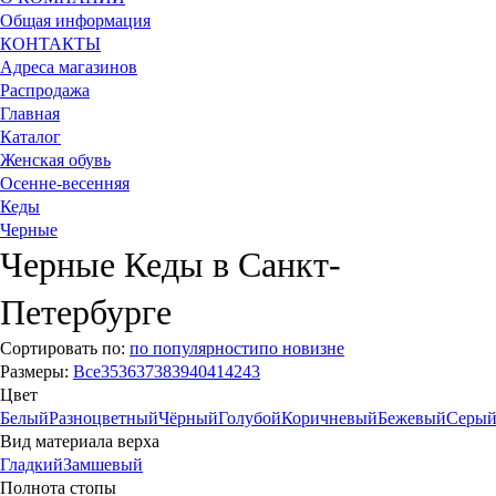
Общая информация
КОНТАКТЫ
Адреса магазинов
Распродажа
Главная
Каталог
Женская обувь
Осенне-весенняя
Кеды
Черные
Черные Кеды в Санкт-
Петербурге
Сортировать по:
по популярности
по новизне
Размеры:
Все
35
36
37
38
39
40
41
42
43
Цвет
Белый
Разноцветный
Чёрный
Голубой
Коричневый
Бежевый
Серы
Вид материала верха
Гладкий
Замшевый
Полнота стопы