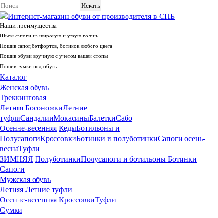
Интернет-магазин обуви от производителя в СПБ
Наши преимущества
Шьем сапоги на широкую и узкую голень
Пошив сапог,ботфортов, ботинок любого цвета
Пошив обуви вручную с учетом вашей стопы
Пошив сумки под обувь
Каталог
Whatsapp
+79675719880
Telegram +79675719880
Женская обувь
Служба поддержки
Треккинговая
Санкт-Петербург
Летняя
Босоножки
Летние
туфли
Сандалии
Мокасины
Балетки
Сабо
+7 (812) 981-56-99
Осенне-весенняя
Кеды
Ботильоны и
Полусапоги
Кроссовки
Ботинки и полуботинки
Сапоги осень-
весна
Туфли
ЗИМНЯЯ
Полуботинки
Полусапоги и ботильоны
Ботинки
Сапоги
Мужская обувь
Летняя
Летние туфли
Осенне-весенняя
Кроссовки
Туфли
Сумки