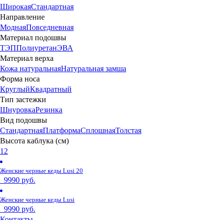
Широкая
Стандартная
Направление
Модная
Повседневная
Материал подошвы
ТЭП
Полиуретан
ЭВА
Материал верха
Кожа натуральная
Натуральная замша
Форма носа
Круглый
Квадратный
Тип застежки
Шнуровка
Резинка
Вид подошвы
Стандартная
Платформа
Сплошная
Толстая
Высота каблука (см)
1
2
Женские черные кеды Lusi 20
9990 руб.
Женские черные кеды Lusi
9990 руб.
Контакты