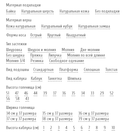
Материал подкладки
Байка
Натуральная шерсть
Натуральная кожа
Без подкладки
Материал верха
Кожа натуральная
Натуральный нубук
Натуральная замша
Форма носа
Острый
Круглый
Квадратный
Тип застежки
Шнуровка
Шнурок и молния
Молния
Две молнии
Без шнурка
Пряжка
Липучка
Молния по всей длинне
Молния 3/4
Резинка
Свободное одевание
Вид подошвы
Стандартная
Платформа
Сплошная
Толстая
Вид каблука
Каблук
Танкетка
Шпилька
Высота голенища (см)
51
47
46
44
39
37
36
35
34
33
29
52
56
58
43
Ширина голенища
34 см у 37 размера
35 см у 37 размера
36 см у 37 размера
37 см у 37 размера
38 см у 37 размера
39 см у 37 размера
Высота каблука (см)
1
2
3
4
5
6
7
8
9
10