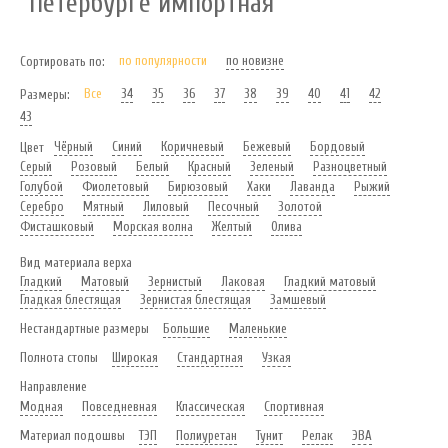
Петербурге импортная
по популярности
по новизне
Сортировать по:
Все
34
35
36
37
38
39
40
41
42
Размеры:
43
Чёрный
Синий
Коричневый
Бежевый
Бордовый
Цвет
Серый
Розовый
Белый
Красный
Зеленый
Разноцветный
Голубой
Фиолетовый
Бирюзовый
Хаки
Лаванда
Рыжий
Серебро
Мятный
Лиловый
Песочный
Золотой
Фисташковый
Морская волна
Желтый
Олива
Вид материала верха
Гладкий
Матовый
Зернистый
Лаковая
Гладкий матовый
Гладкая блестящая
Зернистая блестящая
Замшевый
Нестандартные размеры
Большие
Маленькие
Полнота стопы
Широкая
Стандартная
Узкая
Направление
Модная
Повседневная
Классическая
Спортивная
Материал подошвы
ТЭП
Полиуретан
Тунит
Релак
ЭВА